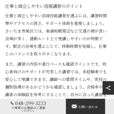
仕事と両立しやすい溶接講習のポイント
仕事と両立しやすい溶接技能講習を選ぶには、講習時間
帯やアクセスの良さ、サポート体制を重視しましょう。
さいたま市南区では、南浦和駅周辺など交通の便が良い
会場が多く、通勤ルート上で受講しやすいのが特徴で
す。駅近の会場を選ぶことで、移動時間を短縮し、仕事
とのバランスを取りやすくなります。
また、講習の内容や進行ペースも確認ポイントです。初
心者向けのサポートが充実した講習では、未経験者でも
安心して受講できます。講師への質問タイムや、実技の
個別指導があるかどうかも確認しましょう。合格率や受
講者の体験談を参考にすることで、自分に合った講習を
選びやすくなります。
048-299-3223
お問い合わせ
※営業のお電話はご遠慮
ください。
受講日程や会場選びだけでなく、事前の予習や復習も両