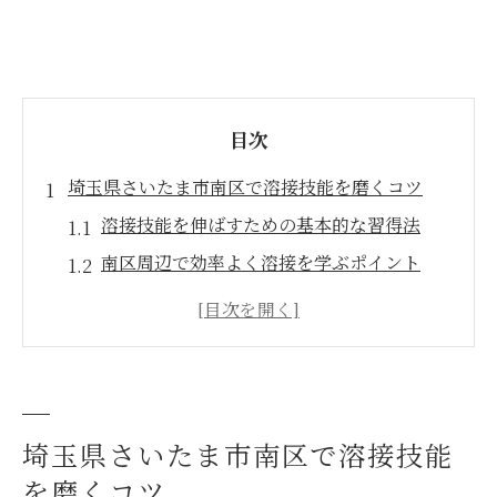
目次
埼玉県さいたま市南区で溶接技能を磨くコツ
溶接技能を伸ばすための基本的な習得法
南区周辺で効率よく溶接を学ぶポイント
未経験者でも安心な溶接技能のスタート方
法
溶接資格取得へ向けた心構えと準備
溶接技能向上に役立つ講習選びの秘訣
効率的な溶接資格取得のステップ解説
埼玉県さいたま市南区で溶接技能
を磨くコツ
溶接資格取得の流れと必要な手続き