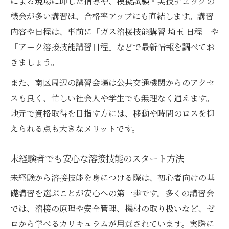
による現場に即した指導や、模擬試験・実技チェックの
実践に役立つ溶接技能向上の具体策とは
機会が多い講習は、合格率アップにも直結します。講習
現場で活かせる溶接技能の身につけ方
内容や日程は、事前に「ガス溶接技能講習 埼玉 日程」や
「アーク溶接技能講習日程」などで最新情報を調べてお
溶接技能向上に役立つ練習と復習法
きましょう。
合格後も伸ばせる溶接技能のブラッシュア
ップ
また、南区周辺の講習会場は公共交通機関からのアクセ
安全衛生推進者講習と溶接技能の関係性
スも良く、忙しい社会人や学生でも無理なく通えます。
地元で資格取得を目指す方には、移動や時間のロスを抑
技能講習を活用した実践的なスキルアップ
えられる点も大きなメリットです。
法
未経験者でも安心な溶接技能のスタート方法
未経験から溶接技能を身につける際は、初心者向けの基
礎講習を選ぶことが安心への第一歩です。多くの講習会
では、溶接の原理や安全管理、機材の取り扱いなど、ゼ
ロから学べるカリキュラムが用意されています。実際に