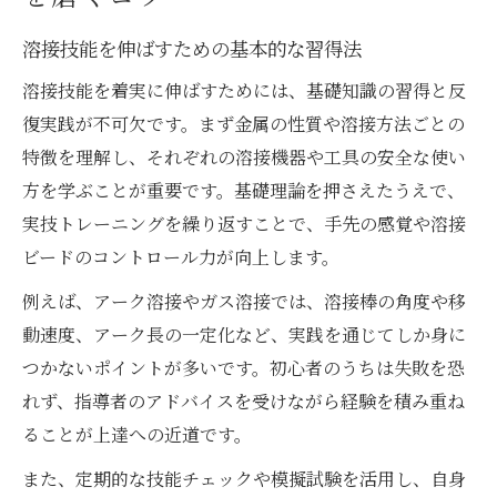
短期間で溶接技能を習得する学習手順
溶接技能を伸ばすための基本的な習得法
アーク溶接技能講習日程の賢い選び方
溶接技能を着実に伸ばすためには、基礎知識の習得と反
ガス溶接技能講習の合格率と対策法
復実践が不可欠です。まず金属の性質や溶接方法ごとの
溶接の特別教育と技能講習の違いを理解
特徴を理解し、それぞれの溶接機器や工具の安全な使い
講習日程を押さえた溶接合格の道しるべ
方を学ぶことが重要です。基礎理論を押さえたうえで、
埼玉で希望に合う溶接講習日程の探し方
実技トレーニングを繰り返すことで、手先の感覚や溶接
仕事と両立するための講習スケジュール調
ビードのコントロール力が向上します。
整
例えば、アーク溶接やガス溶接では、溶接棒の角度や移
合格率が高まる溶接講習の選び方を解説
動速度、アーク長の一定化など、実践を通じてしか身に
アーク溶接技能講習日程の比較ポイント
つかないポイントが多いです。初心者のうちは失敗を恐
ガス溶接技能講習の日程確認の注意点
れず、指導者のアドバイスを受けながら経験を積み重ね
ることが上達への近道です。
溶接技能は短期間で習得できるのか体験者の声
未経験者が溶接技能を短期間で習得した体
また、定期的な技能チェックや模擬試験を活用し、自身