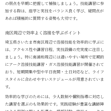
験談
の弱点を早期に把握して補強しましょう。技能講習に参
実際に合格した方の溶接学習方法とは
加する際は、座学と実技をバランス良く学び、疑問点が
あれば積極的に質問する姿勢も大切です。
溶接講習受講者が語る難易度と合格のコツ
アーク溶接講習は何日かかったかの実例紹
南区周辺で効率よく溶接を学ぶポイント
介
埼玉県さいたま市南区周辺で溶接技能を効率的に学ぶに
ガス溶接技能講習の感想と合格体験を共有
は、アクセス性や講習日程、実技設備の充実度に注目し
仕事と両立できる溶接技能講習の選び方
ましょう。特に南浦和周辺には通いやすい場所で定期的
働きながら通える溶接技能講習の探し方
にアーク溶接技能講習・ガス溶接技能講習が開催されて
週末や平日夜も選べる講習日程の工夫
おり、短期間集中型や平日夜間・土日対応など、ライフ
仕事と両立しやすい溶接講習のポイント
スタイルに合わせやすいスケジュールが用意されていま
溶接技能講習を無理なく受けるための調整
す。
術
効率的な学びのためには、少人数制や個別指導に対応し
埼玉県内で通いやすい講習スケジュール選
た講習を選ぶのも効果的です。実践経験が豊富な講師陣
び