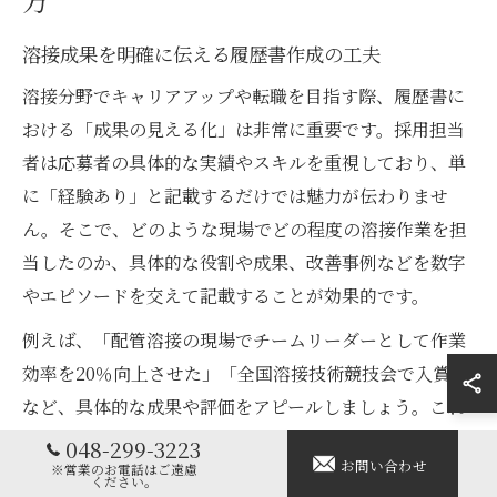
溶接成果を明確に伝える履歴書作成の工夫
溶接分野でキャリアアップや転職を目指す際、履歴書に
おける「成果の見える化」は非常に重要です。採用担当
者は応募者の具体的な実績やスキルを重視しており、単
に「経験あり」と記載するだけでは魅力が伝わりませ
ん。そこで、どのような現場でどの程度の溶接作業を担
当したのか、具体的な役割や成果、改善事例などを数字
やエピソードを交えて記載することが効果的です。
例えば、「配管溶接の現場でチームリーダーとして作業
効率を20％向上させた」「全国溶接技術競技会で入賞」
など、具体的な成果や評価をアピールしましょう。これ
により、自身のスキルや努力が明確に伝わり、採用担当
048-299-3223
お問い合わせ
者の印象に残りやすくなります。また、業界の将来性や
※営業のお電話はご遠慮
ください。