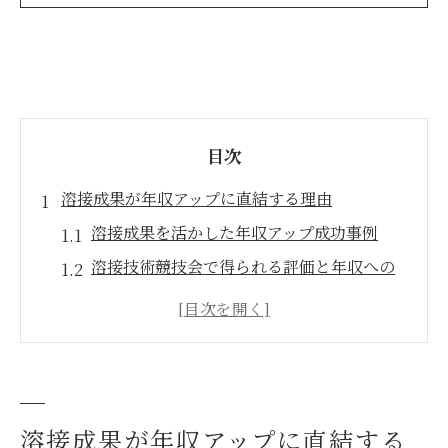
目次
溶接成果が年収アップに直結する理由
溶接成果を活かした年収アップ成功事例
溶接技術競技会で得られる評価と年収への
影響
溶接の成果が転職市場で高く評価される理
由
コンクール入賞経験が年収に及ぼす効果と
は
溶接成果が年収アップに直結する