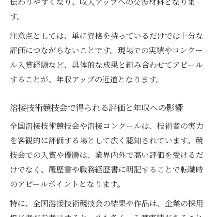
伝わりやすくなり、収入アップへの交渉材料となりま
履歴書で伝える溶接成果と資格取得のポイ
す。
ント
注意点としては、単に資格を持っているだけでは十分な
転職活動で活きる溶接技術競技会の経験
評価につながらないことです。現場での実績やコンクー
溶接試験合格をアピールする履歴書の書き
ル入賞経験など、具体的な成果と組み合わせてアピール
方
することが、年収アップの近道となります。
資格認定とコンクール実績で差別化する方
法
溶接技術競技会で得られる評価と年収への影響
40代以降も安心できる溶接キャリア戦略
全国溶接技術競技会や溶接コンクールは、技術者の実力
40代からの溶接成果で年収アップを実現す
を客観的に評価する場として広く認知されています。競
る方法
技会での入賞や優勝は、業界内外で高い評価を受けるだ
ベテラン溶接工として成果を活かすポイン
けでなく、履歴書や職務経歴書に明記することで転職時
ト
のアピールポイントとなります。
安定したキャリアを築く溶接分野の選択基
特に、全国溶接技術競技会の結果や作品は、企業の採用
準