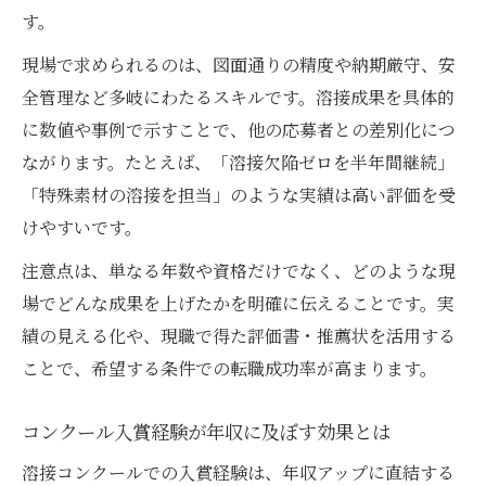
全国溶接技術競技会で学ぶ成果向上ポイン
す。
ト
現場で求められるのは、図面通りの精度や納期厳守、安
将来性ある溶接分野で求められる技術とは
全管理など多岐にわたるスキルです。溶接成果を具体的
コンクール作品作りで培う実践力と成果
に数値や事例で示すことで、他の応募者との差別化につ
資格取得と合わせて成果を出す学習法
ながります。たとえば、「溶接欠陥ゼロを半年間継続」
「特殊素材の溶接を担当」のような実績は高い評価を受
けやすいです。
注意点は、単なる年数や資格だけでなく、どのような現
場でどんな成果を上げたかを明確に伝えることです。実
績の見える化や、現職で得た評価書・推薦状を活用する
ことで、希望する条件での転職成功率が高まります。
コンクール入賞経験が年収に及ぼす効果とは
溶接コンクールでの入賞経験は、年収アップに直結する