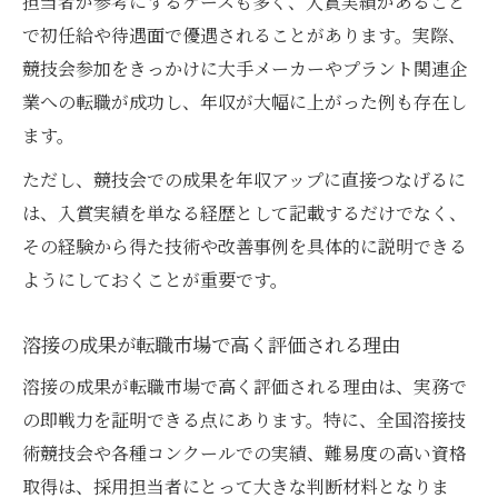
担当者が参考にするケースも多く、入賞実績があること
溶接技術競技会が40代以降の成長を後押し
で初任給や待遇面で優遇されることがあります。実際、
成果を積み重ねて長く働ける溶接職場の特
競技会参加をきっかけに大手メーカーやプラント関連企
徴
業への転職が成功し、年収が大幅に上がった例も存在し
履歴書で差がつく溶接資格の書き方
ます。
溶接成果を明確に伝える履歴書作成の工夫
ただし、競技会での成果を年収アップに直接つなげるに
履歴書に資格とコンクール入賞歴を書く方
は、入賞実績を単なる経歴として記載するだけでなく、
法
その経験から得た技術や改善事例を具体的に説明できる
ようにしておくことが重要です。
溶接試験結果を効果的にアピールするコツ
全国溶接技術競技会実績の書き方と注意点
溶接の成果が転職市場で高く評価される理由
溶接資格を活かした自己PRの作成術
溶接の成果が転職市場で高く評価される理由は、実務で
将来性ある溶接分野で成果を伸ばすヒント
の即戦力を証明できる点にあります。特に、全国溶接技
溶接成果を伸ばすための最新分野選びのコ
術競技会や各種コンクールでの実績、難易度の高い資格
ツ
取得は、採用担当者にとって大きな判断材料となりま