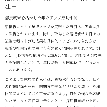
溶接成果を明確化することで収入が伸びる
理由
仕組み
溶接成果を活かした年収アップ成功事例
キャリア形成で活かす溶接の実力
溶接成果を活かしたキャリアパスの作り方
溶接職人として年収アップを実現した事例は、実際に多
く報告されています。特に、取得した溶接資格や日々の
溶接コンクールの経験がキャリア形成に役
業務で積み上げた成果を具体的にアピールできた方は、
立つ理由
転職や社内昇進の際に有利に働く傾向が見られます。例
実力が評価される溶接分野の選び方と注意
えば、JIS溶接技能者評価試験に合格し、現場でその技術
点
力を証明したことで、年収が数十万円単位で上がったケ
全国溶接技術競技会参加がもたらす成長機
ースもあります。
会
このような成功の背景には、資格取得だけでなく、日々
資格と成果を組み合わせたキャリアアップ
の作業記録や写真、納期遵守率など「見える成果」を積
戦略
極的にまとめておく工夫があります。自分の強みを客観
資格と溶接成果を転職にどう活用するか
的なデータや評価書で示すことで、採用担当者や上司に
溶接資格と成果を組み合わせた転職成功術