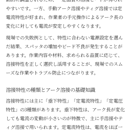
溶接作業で定電圧特性が重要となる背景
やすいです。一方、手動アーク溶接やティグ溶接では定
定電圧特性の活用で溶接作業の自動化を実
電流特性が好まれ、作業者の手元操作によるアーク長の
現
変化に対しても電流が安定しやすくなります。
半自動溶接における定電圧特性の強みを解
現場での失敗例として、特性に合わない電源設定を選ん
説
だ結果、スパッタの増加やビード不良が発生することが
三大条件から理解する溶接作業の安定性
あります。作業内容や材料、求められる品質に応じて、
溶接の三大条件が作業安定性に与える影響
溶接特性を正しく選択し活用することが、現場でのスム
三大条件を押さえた溶接特性の活用法
ーズな作業やトラブル防止につながります。
溶接作業の安定性と三大条件の関係を解説
溶接特性の種類とアーク溶接の基礎知識
三大条件と溶接特性の因果関係を把握する
溶接特性には主に「垂下特性」「定電流特性」「定電圧
溶接の安定性向上へ三大条件で得る知見
特性」の3種類があります。垂下特性は、アーク長が変化
しても電流の変動が小さいのが特徴で、主に手溶接やテ
ィグ溶接で用いられます。定電流特性は、電流をほぼ一