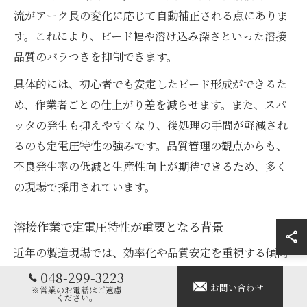
流がアーク長の変化に応じて自動補正される点にありま
す。これにより、ビード幅や溶け込み深さといった溶接
品質のバラつきを抑制できます。
具体的には、初心者でも安定したビード形成ができるた
め、作業者ごとの仕上がり差を減らせます。また、スパ
ッタの発生も抑えやすくなり、後処理の手間が軽減され
るのも定電圧特性の強みです。品質管理の観点からも、
不良発生率の低減と生産性向上が期待できるため、多く
の現場で採用されています。
溶接作業で定電圧特性が重要となる背景
近年の製造現場では、効率化や品質安定を重視する傾向
が強まっています。その中で、定電圧特性の溶接電源
048-299-3223
お問い合わせ
※営業のお電話はご遠慮
は、作業者の技量やアーク長の変動による不良リスクを
ください。