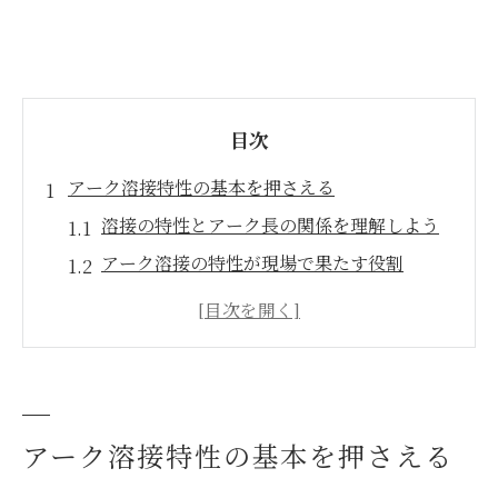
目次
アーク溶接特性の基本を押さえる
溶接の特性とアーク長の関係を理解しよう
アーク溶接の特性が現場で果たす役割
溶接特性の種類とアーク溶接の基礎知識
溶接作業で重要なアーク溶接特性の本質
溶接の三大条件とアーク溶接特性の基礎
垂下特性と定電流特性の違い徹底解析
アーク溶接特性の基本を押さえる
垂下特性と定電流特性の違いを溶接で比較
溶接現場で垂下特性が選ばれる理由とは