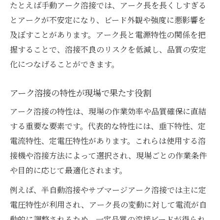
現場で役立つ溶接特性の見極め術
たとえば手動アーク溶接では、アーク長を長くしすぎる
溶接特性を見極めて作業効率を向上させる
とアークが不安定になり、ビード外観や強度に悪影響を
方法
及ぼすことがあります。アーク長と電源特性の関係を把
握することで、溶接不良のリスクを低減し、品質の安定
現場で役立つ溶接特性のチェックポイント
化につなげることができます。
溶接作業の安定性を左右する特性選択のコ
ツ
アーク溶接の特性が現場で果たす役割
溶接の特性を活かしたトラブル防止の実践
アーク溶接の特性は、現場の作業効率や品質確保に直結
術
する重要な要素です。代表的な特性には、垂下特性、定
溶接特性を正しく把握して現場改善につな
電流特性、定電圧特性があります。これらは使用する溶
げる
接機や溶接方法によって選択され、現場ごとの作業条件
定電圧特性は半自動溶接でなぜ重要か解説
や目的に応じて最適化されます。
定電圧特性が半自動溶接に求められる理由
例えば、半自動溶接やサブマージアーク溶接では主に定
半自動溶接の品質向上に欠かせない定電圧
電圧特性が利用され、アーク長の変動に対して電流が自
特性
動的に調整されるため、一定品質の溶接ビードが得られ