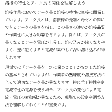
溶接の特性とアーク長の関係を理解しよう
定電流特性と垂下特性の使い分けポイント
溶接作業においてアーク長と溶接の特性は密接に関係し
溶接作業における特性ごとのメリットを整
ています。アーク長とは、溶接棒の先端と母材との間に
理
できるアークの長さを指し、この長さの違いが溶接品質
垂下特性と定電流特性の違いを実体験で解
や作業性に大きな影響を与えます。例えば、アーク長が
説
長くなるとアーク電圧が上昇し、溶け込みが浅くなりや
溶接の電源特性が品質に与える影響とは
すく、逆に短くすると電流が集中して深い溶け込みが得
溶接の電源特性が品質へ及ぼす要因とは何
られます。
か
現場では「アーク長を一定に保つこと」が安定した溶接
溶接特性による品質変動と対策方法を紹介
の基本とされていますが、作業者の熟練度や溶接方法に
電源特性の違いが溶接品質にどう影響する
よって適切なアーク長が異なります。特に垂下特性や定
か
電流特性の電源を使う場合、アーク長の変化による電
溶接の外部特性が安定性確保に果たす役割
流・電圧の変動幅が異なるため、現場での設定や調整方
法を理解しておくことが重要です。
高品質な溶接を支える電源特性の見極め方