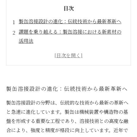
目次
製缶溶接設計の進化：伝統技術から最新革新へ
課題を乗り越える：製缶溶接における新素材の
活用法
設計現場のリアル：トラブル事例とその解決策
革新的溶接技術の導入で強化される製品の品質
未来を見据えた製缶溶接設計の新たな展望と展
開
製缶溶接設計の進化：伝統技術から最新革新へ
製缶溶接の基礎知識：初心者にも分かりやすく
解説
製缶溶接設計の分野は、伝統的な技術から最新の革新へ
品質管理技術の進歩がもたらす製缶溶接の信頼
と急速に進化しています。製缶は機械装置や構造物の基
性向上
盤を形成する重要な工程であり、溶接技術との高度な融
合により、強度と精度が格段に向上しています。近年で