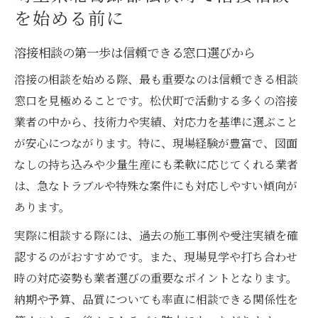
松伏町で溶接相談を円滑に進めるコツを解
を始める前に
説
溶接相談の第一歩は信頼できる窓口選びから
溶接に悩んだら松伏町で解決策を探す
松伏町で溶接の悩みを解決する効果的な方
溶接の相談を始める際、最も重要なのは信頼できる相談
法
窓口を見極めることです。松伏町で活動する多くの溶接
業者の中から、技術力や実績、対応力を基準に選ぶこと
溶接相談時に押さえるべきポイントを解説
が安心につながります。特に、現場経験が豊富で、図面
溶接トラブルに強い相談先の特徴を知る
なしの持ち込みや少量生産にも柔軟に応じてくれる業者
松伏町で溶接の悩みを早期に解決できる理
は、急なトラブルや特殊な案件にも対応しやすい傾向が
由
あります。
現場の溶接課題を相談でスムーズに解消す
実際に相談する際には、過去の施工事例や受注実績を確
る方法
認するのがおすすめです。また、現場見学や打ち合わせ
信頼できる溶接先選びのチェックポイント
時の対応姿勢も業者選びの重要なポイントとなります。
安心して任せられる溶接先の選び方とは
納期や予算、品質についても率直に相談できる関係性を
溶接相談で重視すべきチェックポイント総