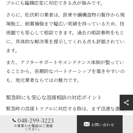
ブルにも臨機応変に対応できる点が強みです。
さらに、松伏町の業者は、鉄骨や鋼構造物の製作から現
場施工、耐震補強まで幅広い実績を持っているため、技
術面でも安心して相談できます。過去の相談事例をもと
に、具体的な解決策を提示してくれる点も評価されてい
ます。
また、アフターサポートやメンテナンス体制が整ってい
ることから、長期的なパートナーシップを築きやすいの
も、地元業者ならではの魅力です。
緊急時にも安心な溶接相談の対応ポイント
緊急時の溶接トラブルに対応する際は、まず迅速な連絡
と現場状況の共有が欠かせません。松伏町の業者は、地
048-299-3223
お問い合わせ
元ならではのフットワークで、現場への即日対応や夜
※営業のお電話はご遠慮
ください。