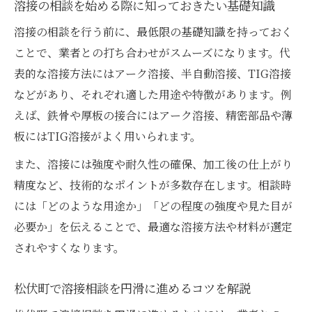
溶接の相談を始める際に知っておきたい基礎知識
安心できる溶接相談が松伏町で実現する背
景
溶接の相談を行う前に、最低限の基礎知識を持っておく
溶接相談で信頼が集まる企業の特徴とは
ことで、業者との打ち合わせがスムーズになります。代
表的な溶接方法にはアーク溶接、半自動溶接、TIG溶接
松伏町で溶接相談が安心な理由と利用者の
などがあり、それぞれ適した用途や特徴があります。例
声
えば、鉄骨や厚板の接合にはアーク溶接、精密部品や薄
板にはTIG溶接がよく用いられます。
また、溶接には強度や耐久性の確保、加工後の仕上がり
精度など、技術的なポイントが多数存在します。相談時
には「どのような用途か」「どの程度の強度や見た目が
必要か」を伝えることで、最適な溶接方法や材料が選定
されやすくなります。
松伏町で溶接相談を円滑に進めるコツを解説