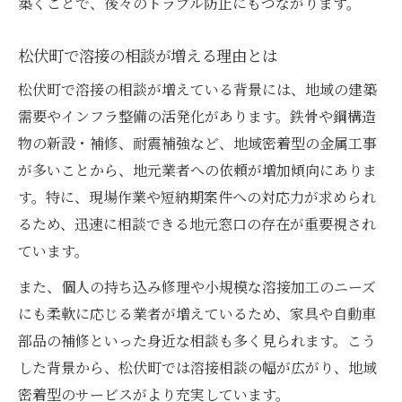
築くことで、後々のトラブル防止にもつながります。
覧
信頼できる溶接業者を見極めるコツを紹介
松伏町で溶接の相談が増える理由とは
松伏町で溶接先を選ぶ際の注意点を知る
松伏町で溶接の相談が増えている背景には、地域の建築
溶接先選びで失敗しないための実践的な視
需要やインフラ整備の活発化があります。鉄骨や鋼構造
点
物の新設・補修、耐震補強など、地域密着型の金属工事
現場目線で見る溶接相談の流れと注意点
が多いことから、地元業者への依頼が増加傾向にありま
現場目線で溶接相談を進める流れを解説
す。特に、現場作業や短納期案件への対応力が求められ
るため、迅速に相談できる地元窓口の存在が重要視され
溶接相談の進め方と重要な注意点を知ろう
ています。
現場対応に強い溶接相談のポイントまとめ
また、個人の持ち込み修理や小規模な溶接加工のニーズ
溶接相談時の現場チェックリストを活用し
にも柔軟に応じる業者が増えているため、家具や自動車
よう
部品の補修といった身近な相談も多く見られます。こう
現場が納得する溶接相談の進行手順を紹介
した背景から、松伏町では溶接相談の幅が広がり、地域
溶接トラブルの相談から対応までの実践法
密着型のサービスがより充実しています。