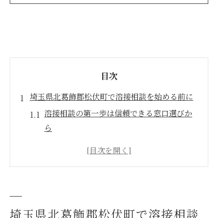
目次
埼玉県北葛飾郡松伏町で溶接相談を始める前に
溶接相談の第一歩は信頼できる窓口選びか
ら
松伏町で溶接の相談が増える理由とは
安心できる溶接相談のための事前準備ポイ
ント
溶接の相談を始める際に知っておきたい基
礎知識
埼玉県北葛飾郡松伏町で溶接相談