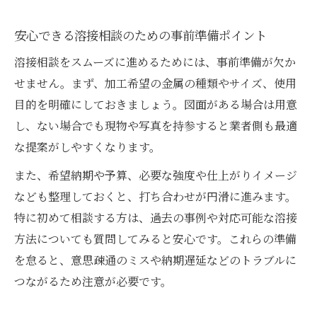
溶接トラブル発生時の相談から解決までの
流れ
安心できる溶接相談のための事前準備ポイント
現場で起こる溶接トラブルへの的確な相談
溶接相談をスムーズに進めるためには、事前準備が欠か
方法
せません。まず、加工希望の金属の種類やサイズ、使用
溶接相談を通じてトラブルを未然に防ぐ方
目的を明確にしておきましょう。図面がある場合は用意
法
し、ない場合でも現物や写真を持参すると業者側も最適
松伏町で溶接トラブル相談が信頼される理
な提案がしやすくなります。
由
また、希望納期や予算、必要な強度や仕上がりイメージ
緊急時にも安心な溶接相談の対応ポイント
なども整理しておくと、打ち合わせが円滑に進みます。
納得できる溶接相談が松伏町で叶う理由
特に初めて相談する方は、過去の事例や対応可能な溶接
松伏町の溶接相談が選ばれる納得の理由を
方法についても質問してみると安心です。これらの準備
解説
を怠ると、意思疎通のミスや納期遅延などのトラブルに
溶接相談で満足度が高い現場対応のポイン
つながるため注意が必要です。
ト