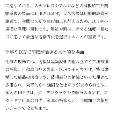
用途ごとに異なる溶接とはんだの使い分け
に適しており、ステンレスやアルミなどの薄板加工や美
溶接の仕上がりや接合の美しさの違い分析
観重視の製品に利用されます。ガス溶接は比較的設備が
仕事やDIYで選ぶべき溶接の特徴と魅力
簡素で、金属の切断や曲げ加工も行えるため、DIYや小
規模な修理に便利です。用途や素材、求める強度・見た
用途別に見る溶接のメリットと応用例
目に応じて最適な溶接方法を選択することが重要です。
溶接のメリットを活かす用途別の実例集
建築や自動車など現場での溶接応用例
仕事やDIYで溶接が活きる具体的な場面
溶接で実現できる強度と気密性の活用法
仕事の現場では、溶接は建築鉄骨の組み立てや工場設備
DIYで便利な溶接の応用と工夫ポイント
の補修、自動車部品の製造・修理で不可欠です。特に摩
溶接が幅広く役立つ理由と選ばれる秘密
耗した部品の肉盛りや、破損部分の補強といった用途で
多用され、効率的かつ強固な仕上がりが求められます。
個人のDIYでは、ガーデンラックや自転車スタンド、ア
ウトドア用具の自作、家具の補修など、金属加工の幅広
いシーンで役立ちます。