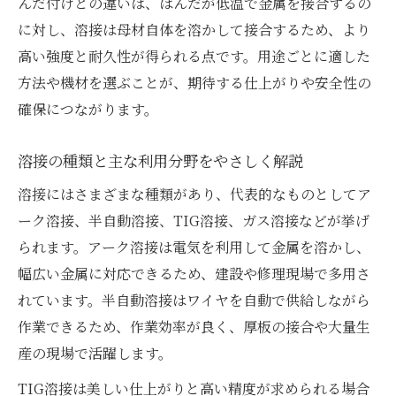
んだ付けとの違いは、はんだが低温で金属を接合するの
半自動・アーク溶接の違いを現場で活かす
に対し、溶接は母材自体を溶かして接合するため、より
には
高い強度と耐久性が得られる点です。用途ごとに適した
方法や機材を選ぶことが、期待する仕上がりや安全性の
アークや半自動など溶接方法の違い解説
確保につながります。
アーク溶接の特徴と初心者が知るべき注意
点
溶接の種類と主な利用分野をやさしく解説
半自動溶接の仕組みと現場での活用例を紹
溶接にはさまざまな種類があり、代表的なものとしてア
介
ーク溶接、半自動溶接、TIG溶接、ガス溶接などが挙げ
各溶接方法の違いと用途別のメリット解説
られます。アーク溶接は電気を利用して金属を溶かし、
溶接方法選びのポイントと作業効率の関係
幅広い金属に対応できるため、建設や修理現場で多用さ
DIYと仕事で使い分ける溶接種類の基準
れています。半自動溶接はワイヤを自動で供給しながら
はんだとの違いから学ぶ溶接の特徴
作業できるため、作業効率が良く、厚板の接合や大量生
溶接とはんだの違いを初心者向けに解説
産の現場で活躍します。
溶接が求められる強度や耐久性の理由とは
TIG溶接は美しい仕上がりと高い精度が求められる場合