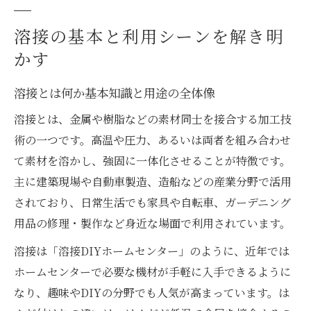
較
DIYにも役立つ溶接の活用アイデア集
溶接の基本と利用シーンを解き明
かす
溶接を使ったDIYアイデアと作れるもの
ホームセンターで始める溶接の基本手順
溶接とは何か基本知識と用途の全体像
溶接DIYで押さえたい仕上がりのコツと工
溶接とは、金属や樹脂などの素材同士を接合する加工技
夫
術の一つです。高温や圧力、あるいは両者を組み合わせ
初心者でも安心な溶接の種類と選び方
て素材を溶かし、強固に一体化させることが特徴です。
溶接とはんだの違いをDIY視点で整理
主に建築現場や自動車製造、造船などの産業分野で活用
仕事現場で求められる溶接の知識とは
されており、日常生活でも家具や自転車、ガーデニング
仕事で必要な溶接の基礎知識と活用ポイン
用品の修理・製作など身近な場面で利用されています。
ト
溶接は「溶接DIYホームセンター」のように、近年では
建築や自動車など溶接が重要な職種を解説
ホームセンターで必要な機材が手軽に入手できるように
現場ごとに異なる溶接方法の選び方のコツ
なり、趣味やDIYの分野でも人気が高まっています。は
溶接現場で重視される強度と安全性の秘訣