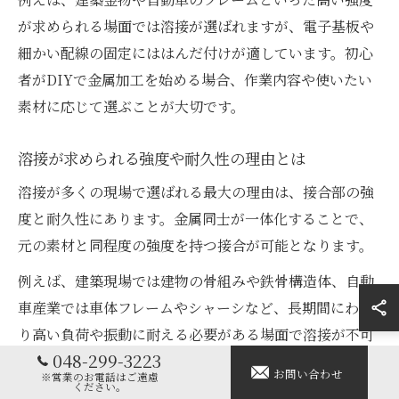
が求められる場面では溶接が選ばれますが、電子基板や
細かい配線の固定にははんだ付けが適しています。初心
者がDIYで金属加工を始める場合、作業内容や使いたい
素材に応じて選ぶことが大切です。
溶接が求められる強度や耐久性の理由とは
溶接が多くの現場で選ばれる最大の理由は、接合部の強
度と耐久性にあります。金属同士が一体化することで、
元の素材と同程度の強度を持つ接合が可能となります。
例えば、建築現場では建物の骨組みや鉄骨構造体、自動
車産業では車体フレームやシャーシなど、長期間にわた
り高い負荷や振動に耐える必要がある場面で溶接が不可
048-299-3223
欠です。このような用途では、はんだ付けでは強度が不
お問い合わせ
※営業のお電話はご遠慮
足し、溶接でしか実現できない信頼性が求められます。
ください。