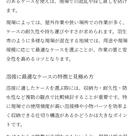
のあるケースを使えば、現場での混乱や探し直しを防げ
溶接ケース利用で現場評価が高まる理由
ます。
仕切り構造が便利な革製ケースの実力とは
現場によっては、屋外作業や狭い場所での作業が多く、
仕切り構造付き革製溶接ケースの利便性
ケースの耐久性や持ち運びやすさが求められます。羽生
現場で人気の革製溶接ケース活用ポイント
市のように多様な現場が混在する地域では、用途や現場
規模に応じて最適なケースを選ぶことが、作業の質と安
溶接作業に最適な革製ケースの選び方
全性を高めるコツとなります。
仕切り付き革ケースで溶接棒を効率収納
革製溶接ケースが作業効率を高める理由
溶接に最適なケースの特徴と見極め方
溶接作業時に役立つ収納力重視のポイント
溶接に適したケースを選ぶ際には、収納力・耐久性・防
溶接作業で重視すべきケースの収納力とは
水性など複数の観点で比較検討することが重要です。特
収納力の高い溶接ケースが現場を変える理
に現場での使用頻度が高い溶接棒や小物パーツを効率よ
由
く収納できる仕切り構造があるかどうかは大きなポイン
溶接現場で役立つ大容量ケースの選び方
トです。
使いやすい溶接ケースを選ぶ収納力の基準