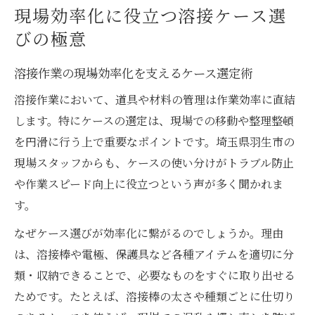
現場に合った溶接ケースが作業時間を短縮
現場効率化に役立つ溶接ケース選
作業精度を高める溶接棒ケースの活用法
びの極意
溶接棒ケースの活用で作業ミスを防ぐコツ
溶接作業の現場効率化を支えるケース選定術
作業精度を左右する溶接棒ケースの使い方
溶接作業において、道具や材料の管理は作業効率に直結
溶接棒の種類に応じたケース活用の実践法
します。特にケースの選定は、現場での移動や整理整頓
溶接ケースで実現する効率的な道具管理術
を円滑に行う上で重要なポイントです。埼玉県羽生市の
溶接棒ケースを使い分けることで精度向上
現場スタッフからも、ケースの使い分けがトラブル防止
羽生市で評価される溶接ケース利用術
や作業スピード向上に役立つという声が多く聞かれま
羽生市現場で重宝される溶接ケースの工夫
す。
溶接作業者が語るケース活用の地域事情
なぜケース選びが効率化に繋がるのでしょうか。理由
現場スタッフが実践する溶接ケースの選択
は、溶接棒や電極、保護具など各種アイテムを適切に分
眼
類・収納できることで、必要なものをすぐに取り出せる
地域特性を踏まえた溶接ケースの有効活用
ためです。たとえば、溶接棒の太さや種類ごとに仕切り
法