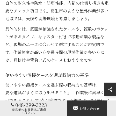
自体の耐久性や防水・防塵性能、内部の仕切り構造も重
要なチェック項目です。羽生市のような屋外作業が多い
地域では、天候や現場環境も考慮しましょう。
具体的には、底面が補強されたケースや、複数のポケッ
トがあるタイプ、キャスター付きで移動が楽な製品な
ど、現場のニーズに合わせて選定することが現実的で
す。作業頻度が高い方や長時間の現場作業が多い方に
は、肩掛けや背負い式のケースもおすすめです。
使いやすい溶接ケースを選ぶ収納力の基準
使いやすい溶接ケースを選ぶ際の収納力の基準は、「必
要な道具がすぐに取り出せること」「作業後に素早く整
理できること」の2点が重要です。収納スペースが細かく
048-299-3223
分かれているものや、ラベルで中身が一目で分かる工夫
お問い合わせ
※営業のお電話はご遠慮
ください。
がされているケースは、現場での混乱を防ぎます。