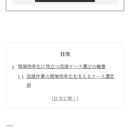
目次
現場効率化に役立つ溶接ケース選びの極意
溶接作業の現場効率化を支えるケース選定
術
溶接に最適なケースの特徴と見極め方
収納性と耐久性で変わる溶接ケースの価値
作業効率を高める溶接ケースの選び方のコ
ツ