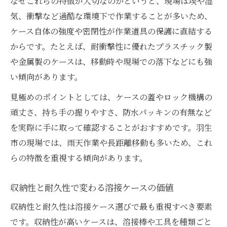
なぜこれらの特徴が大切なのかというと、現場は埃や湿
収納力が溶接作業効率に与える影響を解説
気、衝撃など過酷な環境下で作業することが多いため、
羽生市現場スタッフが語る溶接ケースの真価
ケース自体の強度や密閉性が作業道具の保護に直結する
現場スタッフが実感する溶接ケースの効果
からです。たとえば、耐衝撃性に優れたプラスチック製
や金属製のケースは、移動時や現場での落下などにも強
溶接ケース利用で実現する作業の安定性
い傾向があります。
現場の声からわかる溶接ケースのメリット
羽生市スタッフの溶接ケース活用体験談
見極めのポイントとしては、ケースの蓋やロック機構の
頑丈さ、持ち手の握りやすさ、防水パッキンの有無など
溶接ケースが現場作業に与える影響とは
を実際に手に取って確認することがおすすめです。羽生
市の現場では、雨天作業や長距離移動も多いため、これ
らの特徴を重視する傾向があります。
収納性と耐久性で変わる溶接ケースの価値
収納性と耐久性は溶接ケース選びで最も重視すべき要素
です。収納性が高いケースは、溶接棒や工具を種類ごと